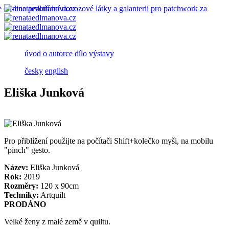
úvod
o autorce
dílo
výstavy
česky
english
Eliška Junková
Pro přiblížení použijte na počítači Shift+kolečko myši, na mobilu
"pinch" gesto.
Název:
Eliška Junková
Rok:
2019
Rozměry:
120 x 90cm
Techniky:
Artquilt
PRODÁNO
Velké ženy z malé země v quiltu.