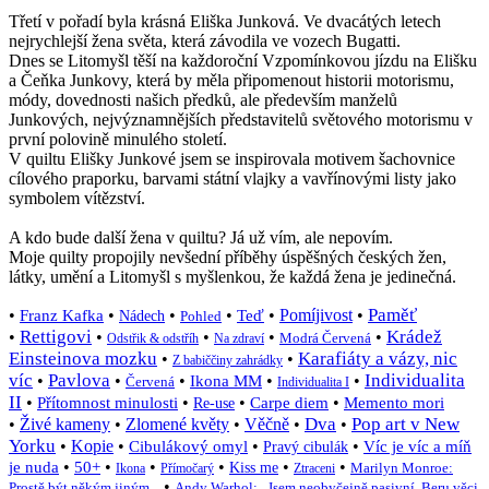
Třetí v pořadí byla krásná Eliška Junková. Ve dvacátých letech
nejrychlejší žena světa, která závodila ve vozech Bugatti.
Dnes se Litomyšl těší na každoroční Vzpomínkovou jízdu na Elišku
a Čeňka Junkovy, která by měla připomenout historii motorismu,
módy, dovednosti našich předků, ale především manželů
Junkových, nejvýznamnějších představitelů světového motorismu v
první polovině minulého století
.
V quiltu Elišky Junkové jsem se inspirovala motivem šachovnice
cílového praporku, barvami státní vlajky a vavřínovými listy jako
symbolem vítězství.
A kdo bude další žena v quiltu? Já už vím, ale nepovím.
Moje quilty propojily nevšední příběhy úspěšných českých žen,
látky, umění a Litomyšl s myšlenkou, že každá žena je jedinečná.
Paměť
•
•
•
•
•
Pomíjivost
•
Franz Kafka
Teď
Nádech
Pohled
Rettigovi
Krádež
•
•
•
•
•
Modrá Červená
Odstřik & odstříh
Na zdraví
Einsteinova mozku
Karafiáty a vázy, nic
•
•
Z babiččiny zahrádky
víc
Pavlova
Individualita
•
•
•
•
•
Ikona MM
Červená
Individualita I
II
•
•
•
•
Přítomnost minulosti
Carpe diem
Memento mori
Re-use
Dva
Pop art v New
•
Živé kameny
•
Zlomené květy
•
Věčně
•
•
Yorku
•
Kopie
•
•
•
Cibulákový omyl
Víc je víc a míň
Pravý cibulák
•
•
•
•
•
•
je nuda
50+
Kiss me
Marilyn Monroe:
Ikona
Přímočarý
Ztraceni
•
Prostě být někým jiným...
Andy Warhol: „Jsem neobyčejně pasivní. Beru věci